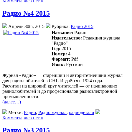
Комментариев нет »
Радио №4 2015
Апрель 30th, 2015
Рубрика:
Радио 2015
Название:
Радио
Издательство:
Редакция журнала
"Радио"
Год:
2015
Номер:
4
Формат:
Pdf
Язык:
Русский
Журнал «Радио» — старейший и авторитетнейший журнал
для радиолюбителей в СНГ. Издаётся с 1924 года.
Раcчитан на широкий круг читателей — от начинающих
радиолюбителей и до професионалов радиоэлектронной
промышленности.
(далее…)
Метки:
Радио
,
Радио журнал
,
радиодетали
Комментариев нет »
Радио №3 2015