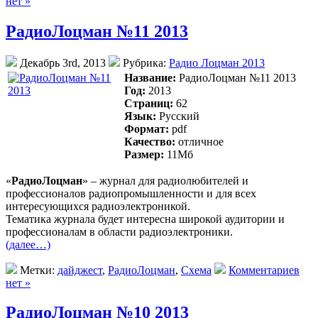
нет »
РадиоЛоцман №11 2013
Декабрь 3rd, 2013
Рубрика:
Радио Лоцман 2013
Название:
РадиоЛоцман №11 2013
Год:
2013
Страниц:
62
Язык:
Русский
Формат:
pdf
Качество:
отличное
Размер:
11Mб
«
РадиоЛоцман
» – журнал для радиолюбителей и
профессионалов радиопромышленности и для всех
интересующихся радиоэлектроникой.
Тематика журнала будет интересна широкой аудитории и
профессионалам в области радиоэлектроники.
(далее…)
Метки:
дайджест
,
РадиоЛоцман
,
Схема
Комментариев
нет »
РадиоЛоцман №10 2013