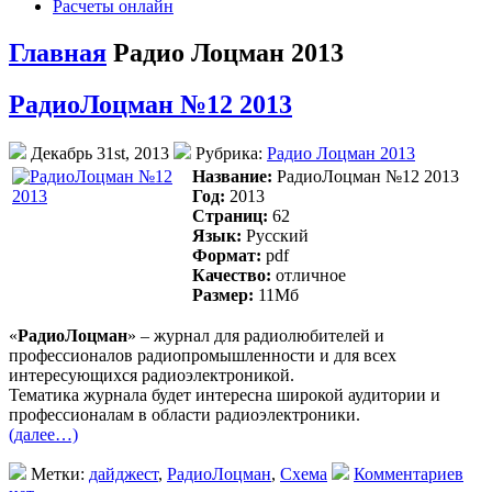
Расчеты онлайн
Главная
Радио Лоцман 2013
РадиоЛоцман №12 2013
Декабрь 31st, 2013
Рубрика:
Радио Лоцман 2013
Название:
РадиоЛоцман №12 2013
Год:
2013
Страниц:
62
Язык:
Русский
Формат:
pdf
Качество:
отличное
Размер:
11Mб
«
РадиоЛоцман
» – журнал для радиолюбителей и
профессионалов радиопромышленности и для всех
интересующихся радиоэлектроникой.
Тематика журнала будет интересна широкой аудитории и
профессионалам в области радиоэлектроники.
(далее…)
Метки:
дайджест
,
РадиоЛоцман
,
Схема
Комментариев