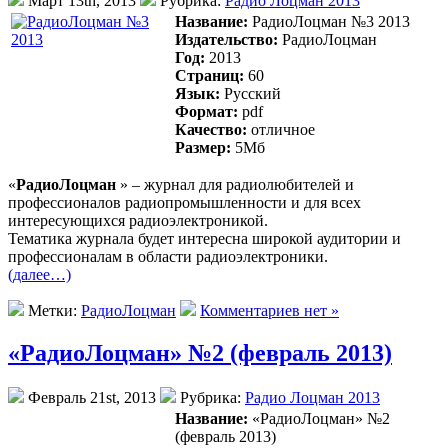
Март 13th, 2013
Рубрика:
Радио Лоцман 2013
Название:
РадиоЛоцман №3 2013
Издательство:
РадиоЛоцман
Год:
2013
Страниц:
60
Язык:
Русский
Формат:
pdf
Качество:
отличное
Размер:
5Mб
«
РадиоЛоцман
» – журнал для радиолюбителей и
профессионалов радиопромышленности и для всех
интересующихся радиоэлектроникой.
Тематика журнала будет интересна широкой аудитории и
профессионалам в области радиоэлектроники.
(далее…)
Метки:
РадиоЛоцман
Комментариев нет »
«РадиоЛоцман» №2 (февраль 2013)
Февраль 21st, 2013
Рубрика:
Радио Лоцман 2013
Название:
«РадиоЛоцман» №2
(февраль 2013)