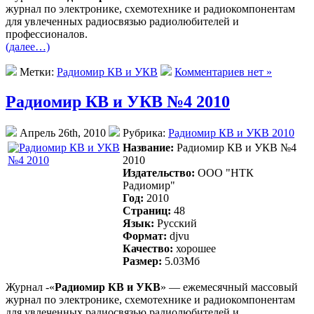
журнал по электронике, схемотехнике и радиокомпонентам
для увлеченных радиосвязью радиолюбителей и
профессионалов.
(далее…)
Метки:
Радиомир КВ и УКВ
Комментариев нет »
Радиомир КВ и УКВ №4 2010
Апрель 26th, 2010
Рубрика:
Радиомир КВ и УКВ 2010
Название:
Радиомир КВ и УКВ №4
2010
Издательство:
ООО "НТК
Радиомир"
Год:
2010
Страниц:
48
Язык:
Русский
Формат:
djvu
Качество:
хорошее
Размер:
5.03Mб
Журнал -«
Радиомир КВ и УКВ
» — ежемесячный массовый
журнал по электронике, схемотехнике и радиокомпонентам
для увлеченных радиосвязью радиолюбителей и