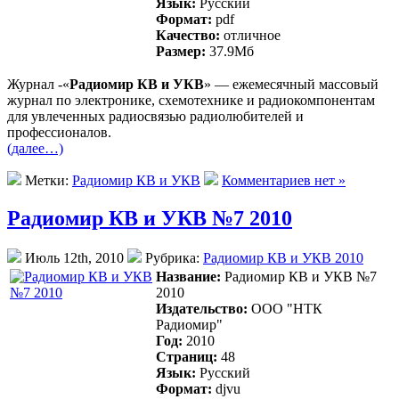
Язык:
Русский
Формат:
pdf
Качество:
отличное
Размер:
37.9Mб
Журнал -«
Радиомир КВ и УКВ
» — ежемесячный массовый
журнал по электронике, схемотехнике и радиокомпонентам
для увлеченных радиосвязью радиолюбителей и
профессионалов.
(далее…)
Метки:
Радиомир КВ и УКВ
Комментариев нет »
Радиомир КВ и УКВ №7 2010
Июль 12th, 2010
Рубрика:
Радиомир КВ и УКВ 2010
Название:
Радиомир КВ и УКВ №7
2010
Издательство:
ООО "НТК
Радиомир"
Год:
2010
Страниц:
48
Язык:
Русский
Формат:
djvu