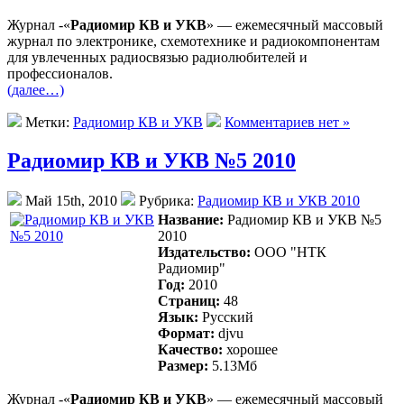
Журнал -«
Радиомир КВ и УКВ
» — ежемесячный массовый
журнал по электронике, схемотехнике и радиокомпонентам
для увлеченных радиосвязью радиолюбителей и
профессионалов.
(далее…)
Метки:
Радиомир КВ и УКВ
Комментариев нет »
Радиомир КВ и УКВ №5 2010
Май 15th, 2010
Рубрика:
Радиомир КВ и УКВ 2010
Название:
Радиомир КВ и УКВ №5
2010
Издательство:
ООО "НТК
Радиомир"
Год:
2010
Страниц:
48
Язык:
Русский
Формат:
djvu
Качество:
хорошее
Размер:
5.13Mб
Журнал -«
Радиомир КВ и УКВ
» — ежемесячный массовый