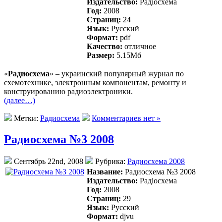
Издательство:
Радiосхема
Год:
2008
Страниц:
24
Язык:
Русский
Формат:
pdf
Качество:
отличное
Размер:
5.15Mб
«
Радиосхема
» – украинский популярный журнал по
схемотехнике, электронным компонентам, ремонту и
конструированию радиоэлектроники.
(далее…)
Метки:
Радиосхема
Комментариев нет »
Радиосхема №3 2008
Сентябрь 22nd, 2008
Рубрика:
Радиосхема 2008
Название:
Радиосхема №3 2008
Издательство:
Радiосхема
Год:
2008
Страниц:
29
Язык:
Русский
Формат:
djvu