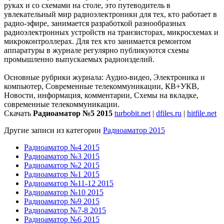
руках и со схемами на столе, это путеводитель в
увлекательный мир радиоэлектроники для тех, кто работает в
радио-эфире, занимается разработкой разнообразных
радиоэлектронных устройств на транзисторах, микросхемах и
микроконтроллерах. Для тех кто занимается ремонтом
аппаратуры в журнале регулярно публикуются схемы
промышленно выпускаемых радиоизделий.
Основные рубрики журнала: Аудио-видео, Электроника и
компьютер, Современные телекоммуникации, КВ+УКВ,
Новости, информация, комментарии, Схемы на вкладке,
современные телекоммуникации.
Скачать
Радиоаматор №5 2015
turbobit.net
|
dfiles.ru
|
hitfile.net
Другие записи из категории
Радиоаматор 2015
Радиоаматор №4 2015
Радиоаматор №3 2015
Радиоаматор №2 2015
Радиоаматор №1 2015
Радиоаматор №11-12 2015
Радиоаматор №10 2015
Радиоаматор №9 2015
Радиоаматор №7-8 2015
Радиоаматор №6 2015